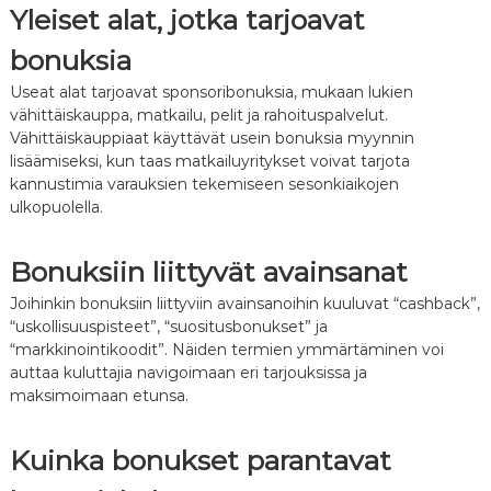
t
,
Yleiset alat, jotka tarjoavat
,
S
M
i
bonuksia
a
t
i
o
Useat alat tarjoavat sponsoribonuksia, mukaan lukien
n
u
vähittäiskauppa, matkailu, pelit ja rahoituspalvelut.
o
t
Vähittäiskauppiaat käyttävät usein bonuksia myynnin
s
t
lisäämiseksi, kun taas matkailuyritykset voivat tarjota
k
a
a
kannustimia varauksien tekemiseen sesonkiaikojen
m
m
ulkopuolella.
i
p
s
a
s
n
Bonuksiin liittyvät avainsanat
t
j
r
a
Joihinkin bonuksiin liittyviin avainsanoihin kuuluvat “cashback”,
a
t
t
“uskollisuuspisteet”, “suositusbonukset” ja
,
e
“markkinointikoodit”. Näiden termien ymmärtäminen voi
P
g
auttaa kuluttajia navigoimaan eri tarjouksissa ja
e
i
maksimoimaan etunsa.
l
a
a
t
a
Kuinka bonukset parantavat
j
a