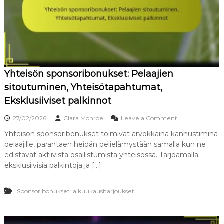
u
t
n
i
,
l
s
e
u
e
k
n
t
s
a
p
k
s
a
l
t
l
u
u
Yhteisön sponsoribonukset: Pelaajien
k
s
s
i
i
sitoutuminen, Yhteisötapahtumat,
:
n
i
P
Eksklusiiviset palkinnot
n
v
r
o
i
o
o
27/02/2026
Clara Monroe
Leave a Comment
t
s
s
n
,
e
Yhteisön sponsoribonukset toimivat arvokkaina kannustimina
e
Y
M
t
s
pelaajille, parantaen heidän pelielämystään samalla kun ne
h
a
p
s
t
edistävät aktiivista osallistumista yhteisössä. Tarjoamalla
i
a
i
e
n
eksklusiivisia palkintoja ja […]
l
,
i
o
k
v
s
s
i
a
ö
Sponsoribonukset ja kuukausitarjoukset
t
n
a
n
a
n
t
s
p
o
i
p
a
t