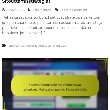
Sitouttamisstrategiat
n
P
b
o
e
o
o
23/02/2026
Clara Monroe
Leave a Comment
t
l
n
n
a
Pelin sisäiset sponsoribonukset ovat strategisia palkintoja,
u
P
a
k
jotka on suunniteltu parantamaan pelaajien sitoutumista ja
e
j
s
l
pelattavuutta brändikumppanuuksien kautta. Nämä
a
e
i
bonukset, jotka voivat […]
p
t
n
a
:
s
l
A
i
Sponsoribonukset ja kuukausitarjoukset
k
i
s
k
n
ä
i
u
i
o
l
s
t
a
e
a
t
t
s
u
p
i
o
s
n
e
s
t
o
p
r
a
i