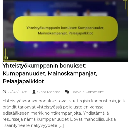
m
o
h
u
n
t
k
s
u
s
o
m
e
r
a
t
i
t
,
b
,
p
o
P
e
n
e
l
u
l
a
k
a
a
s
a
j
e
Yhteistyökumppanin bonukset:
j
i
t
a
Kumppanuudet, Mainoskampanjat,
e
:
p
n
P
Pelaajapalkkiot
a
s
e
l
i
l
o
27/02/2026
Clara Monroe
Leave a Comment
k
t
a
n
k
o
Yhteistyösponsoribonukset ovat strategisia kannustimia, joita
a
Y
i
u
j
brändit tarjoavat yhteistyössä pelialustojen kanssa
h
o
t
i
t
edistääkseen markkinointikampanjoita. Yhdistämällä
t
u
e
e
resursseja nämä kumppanuudet luovat mahdollisuuksia
m
n
i
lisääntyneelle näkyvyydelle […]
i
s
s