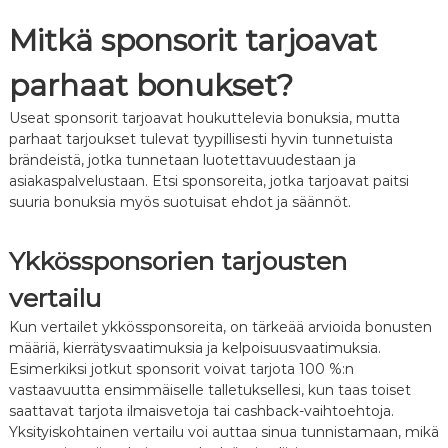
Mitkä sponsorit tarjoavat
parhaat bonukset?
Useat sponsorit tarjoavat houkuttelevia bonuksia, mutta
parhaat tarjoukset tulevat tyypillisesti hyvin tunnetuista
brändeistä, jotka tunnetaan luotettavuudestaan ja
asiakaspalvelustaan. Etsi sponsoreita, jotka tarjoavat paitsi
suuria bonuksia myös suotuisat ehdot ja säännöt.
Ykkössponsorien tarjousten
vertailu
Kun vertailet ykkössponsoreita, on tärkeää arvioida bonusten
määriä, kierrätysvaatimuksia ja kelpoisuusvaatimuksia.
Esimerkiksi jotkut sponsorit voivat tarjota 100 %:n
vastaavuutta ensimmäiselle talletuksellesi, kun taas toiset
saattavat tarjota ilmaisvetoja tai cashback-vaihtoehtoja.
Yksityiskohtainen vertailu voi auttaa sinua tunnistamaan, mikä