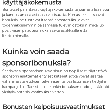
käyttäjäkokemusta
h
y
Bonukset parantavat käyttäjäkokemusta tarjoamalla lisäarvoa
ö
ja kannustamalla asiakasuskollisuutta. Kun asiakkaat saavat
d
y
bonuksia, he tuntevat itsensä arvostetuiksi ja ovat
t
todennäköisemmin palaamassa tuleviin ostoksiin, mikä luo
positiivisen palautesilmukan sekä asiakkaalle että
liiketoiminnalle.
Kuinka voin saada
sponsoribonuksia?
Saadaksesi sponsoribonuksia sinun on tyypillisesti täytettävä
sponsorin asettamat erityiset kriteerit, jotka voivat sisältää
vähimmäistalletuksen tekemisen tai osallistumisen tiettyihin
kampanjoihin. Tarkista aina kunkin bonuksen ehdot ja säännöt
yksityiskohtaisia vaatimuksia varten.
Bonusten kelpoisuusvaatimukset