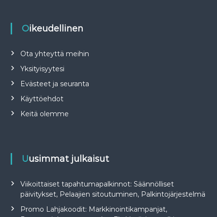
Oikeudellinen
Ota yhteyttä meihin
Yksityisyytesi
Evästeet ja seuranta
Käyttöehdot
Keitä olemme
Uusimmat julkaisut
Viikoittaiset tapahtumapalkinnot: Säännölliset
päivitykset, Pelaajien sitoutuminen, Palkintojärjestelmä
Promo Lahjakoodit: Markkinointikampanjat,