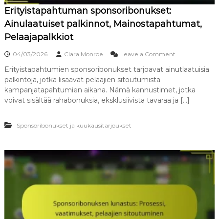
r
r
s
Erityistapahtuman sponsoribonukset:
i
j
e
t
Ainulaatuiset palkinnot, Mainostapahtumat,
o
t
a
u
,
Pelaajapalkkiot
r
k
P
j
s
e
o
o
04/03/2026
Clara Monroe
Leave a Comment
e
l
n
u
t
Erityistapahtumien sponsoribonukset tarjoavat ainutlaatuisia
a
E
k
a
palkintoja, jotka lisäävät pelaajien sitoutumista
r
s
j
i
e
kampanjatapahtumien aikana. Nämä kannustimet, jotka
i
t
t
voivat sisältää rahabonuksia, eksklusiivista tavaraa ja […]
e
y
:
n
i
k
s
s
i
Sponsoribonukset ja kuukausitarjoukset
i
t
i
t
a
r
o
p
e
u
a
e
t
h
l
u
t
l
m
u
i
i
m
s
n
a
y
e
n
y