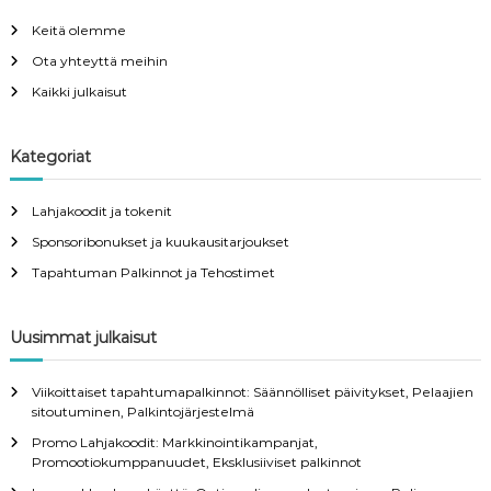
s
Keitä olemme
Ota yhteyttä meihin
t
Kaikki julkaisut
s
Kategoriat
n
Lahjakoodit ja tokenit
a
Sponsoribonukset ja kuukausitarjoukset
v
Tapahtuman Palkinnot ja Tehostimet
i
Uusimmat julkaisut
g
Viikoittaiset tapahtumapalkinnot: Säännölliset päivitykset, Pelaajien
a
sitoutuminen, Palkintojärjestelmä
Promo Lahjakoodit: Markkinointikampanjat,
t
Promootiokumppanuudet, Eksklusiiviset palkinnot