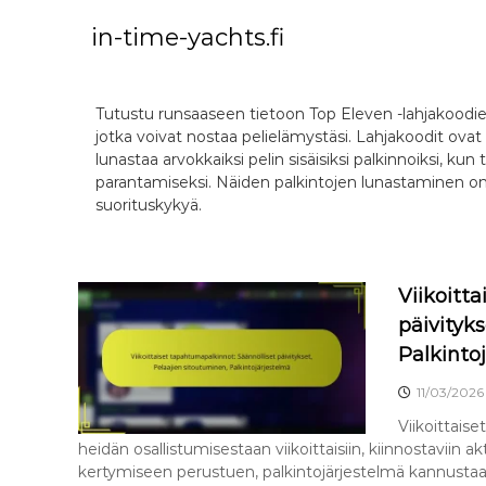
S
k
in-time-yachts.fi
i
p
t
Tutustu runsaaseen tietoon Top Eleven -lahjakoodie
o
jotka voivat nostaa pelielämystäsi. Lahjakoodit ovat 
c
lunastaa arvokkaiksi pelin sisäisiksi palkinnoiksi, kun
o
parantamiseksi. Näiden palkintojen lunastaminen on 
n
suorituskykyä.
t
e
n
t
Viikoitt
päivityk
Palkinto
11/03/2026
Viikoittais
heidän osallistumisestaan viikoittaisiin, kiinnostaviin akt
kertymiseen perustuen, palkintojärjestelmä kannustaa 