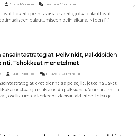
f
i
n
o
Clara Monroe
Leave a Comment
t
o
o
n
:
t
r
ovat tärkeitä pelin sisäisiä esineitä, jotka palauttavat
L
M
:
:
optimaaliseen palautumiseen pelin aikana. Niiden […]
e
a
S
p
r
ä
o
k
ä
p
k
n
a
i
n
k
n
ö
k
ansaintastrategiat: Pelivinkit, Palkkioiden
o
l
a
i
l
inti, Tehokkaat menetelmät
u
n
i
k
t
s
o
6
Clara Monroe
Leave a Comment
s
i
e
n
e
aintastrategiat ovat olennaisia pelaajille, jotka haluavat
k
t
T
n
a
p
elikokemustaan ja maksimoida palkkionsa. Ymmärtämällä
o
k
m
ä
k
at, osallistumalla korkeapalkkioisiin aktiviteetteihin ja
ä
p
i
e
y
a
v
n
t
n
i
i
t
j
t
e
ö
a
y
n
:
t
k
a
O
,
s
n
p